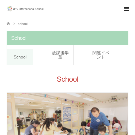
school
School
放課後学
関連イベ
School
童
ント
School